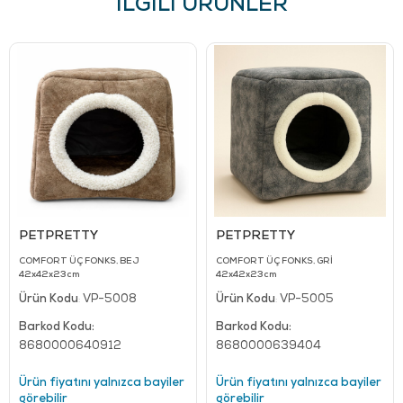
İLGILI ÜRÜNLER
PETPRETTY
PETPRETTY
COMFORT ÜÇ FONKS. BEJ
COMFORT ÜÇ FONKS. GRİ
42x42x23cm
42x42x23cm
Ürün Kodu
VP-5008
Ürün Kodu
VP-5005
:
:
Barkod Kodu:
Barkod Kodu:
8680000640912
8680000639404
Ürün fiyatını yalnızca bayiler
Ürün fiyatını yalnızca bayiler
görebilir
görebilir