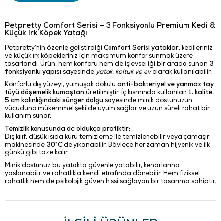
Petpretty Comfort Serisi – 3 Fonksiyonlu Premium Kedi &
Küçük Irk Köpek Yatağı
Petpretty’nin özenle geliştirdiği
Comfort Serisi yataklar
, kedileriniz
ve küçük ırk köpekleriniz için maksimum konfor sunmak üzere
tasarlandı. Ürün, hem konforu hem de işlevselliği bir arada sunan
3
fonksiyonlu yapısı
sayesinde
yatak, koltuk ve ev
olarak kullanılabilir.
Konforlu dış yüzeyi, yumuşak dokulu
anti-bakteriyel ve yanmaz tay
tüyü döşemelik kumaştan
üretilmiştir. İç kısmında kullanılan
1. kalite,
5 cm kalınlığındaki sünger dolgu
sayesinde minik dostunuzun
vücuduna mükemmel şekilde uyum sağlar ve uzun süreli rahat bir
kullanım sunar.
Temizlik konusunda da oldukça pratiktir:
Dış kılıf, düşük ısıda kuru temizleme ile temizlenebilir veya çamaşır
makinesinde
30°C
'de yıkanabilir. Böylece her zaman hijyenik ve ilk
günkü gibi taze kalır.
Minik dostunuz bu yatakta güvenle yatabilir, kenarlarına
yaslanabilir ve rahatlıkla kendi etrafında dönebilir. Hem fiziksel
rahatlık hem de psikolojik güven hissi sağlayan bir tasarıma sahiptir.