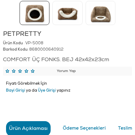
PETPRETTY
Ürün Kodu
VP-5008
:
Barkod Kodu:
8680000640912
COMFORT ÜÇ FONKS. BEJ 42x42x23cm
Yorum Yap
Fiyatı Görebilmek İçin
Bayi Girişi
ya da
Üye Girişi
yapınız
Ürün Açıklaması
Ödeme Seçenekleri
Teslima