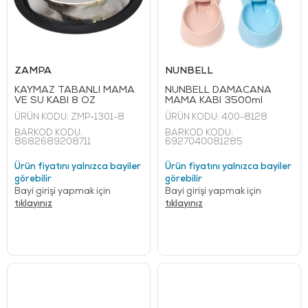
ZAMPA
NUNBELL
KAYMAZ TABANLI MAMA
NUNBELL DAMACANA
VE SU KABI 8 OZ
MAMA KABI 3500ml
ÜRÜN KODU:
ZMP-1301-8
ÜRÜN KODU:
400-8128
BARKOD KODU:
BARKOD KODU:
8682689208711
6927040081285
Ürün fiyatını yalnızca bayiler
Ürün fiyatını yalnızca bayiler
görebilir
görebilir
Bayi girişi yapmak için
Bayi girişi yapmak için
tıklayınız
tıklayınız