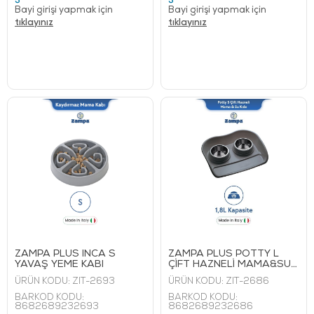
Bayi girişi yapmak için
Bayi girişi yapmak için
tıklayınız
tıklayınız
ZAMPA PLUS INCA S
ZAMPA PLUS POTTY L
YAVAŞ YEME KABI
ÇİFT HAZNELİ MAMA&SU
KABI 1,8 L
ÜRÜN KODU:
ZIT-2693
ÜRÜN KODU:
ZIT-2686
BARKOD KODU:
BARKOD KODU:
8682689232693
8682689232686