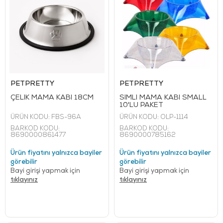
PETPRETTY
PETPRETTY
ÇELİK MAMA KABI 18CM
SİMLİ MAMA KABI SMALL
10'LU PAKET
ÜRÜN KODU:
FBS-96A
ÜRÜN KODU:
OLP-1114
BARKOD KODU:
BARKOD KODU:
8690000861477
8690000785162
Ürün fiyatını yalnızca bayiler
Ürün fiyatını yalnızca bayiler
görebilir
görebilir
Bayi girişi yapmak için
Bayi girişi yapmak için
tıklayınız
tıklayınız