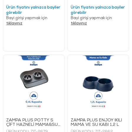
Ürün fiyatını yalnızca bayiler
Ürün fiyatını yalnızca bayiler
görebilir
görebilir
Bayi girişi yapmak için
Bayi girişi yapmak için
tıklayınız
tıklayınız
ZAMPA PLUS POTTY S
ZAMPA PLUS ENJOY İKİLİ
ÇİFT HAZNELİ MAMA&SU
MAMA VE SU KABI 1,2 L
KABI 0,4 L
ÜRÜN KODU:
ZIT-2679
ÜRÜN KODU:
ZIT-2662