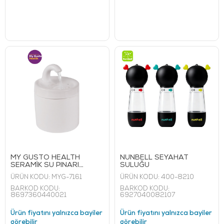
MY GUSTO HEALTH
NUNBELL SEYAHAT
SERAMİK SU PINARI
SULUĞU
BEYAZ
ÜRÜN KODU:
MYG-7161
ÜRÜN KODU:
400-8210
BARKOD KODU:
BARKOD KODU:
8697360440021
6927040082107
Ürün fiyatını yalnızca bayiler
Ürün fiyatını yalnızca bayiler
görebilir
görebilir