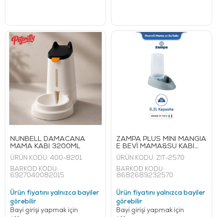
NUNBELL DAMACANA
ZAMPA PLUS MİNİ MANGİA
MAMA KABI 3200ML
E BEVİ MAMA&SU KABI
0,5 L
ÜRÜN KODU:
400-8201
ÜRÜN KODU:
ZIT-2570
BARKOD KODU:
BARKOD KODU:
6927040082015
8682689232570
Ürün fiyatını yalnızca bayiler
Ürün fiyatını yalnızca bayiler
görebilir
görebilir
Bayi girişi yapmak için
Bayi girişi yapmak için