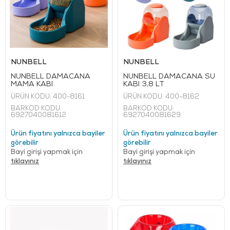
NUNBELL
NUNBELL
NUNBELL DAMACANA
NUNBELL DAMACANA SU
MAMA KABI
KABI 3,8 LT
ÜRÜN KODU:
400-8161
ÜRÜN KODU:
400-8162
BARKOD KODU:
BARKOD KODU:
6927040081612
6927040081629
Ürün fiyatını yalnızca bayiler
Ürün fiyatını yalnızca bayiler
görebilir
görebilir
Bayi girişi yapmak için
Bayi girişi yapmak için
tıklayınız
tıklayınız