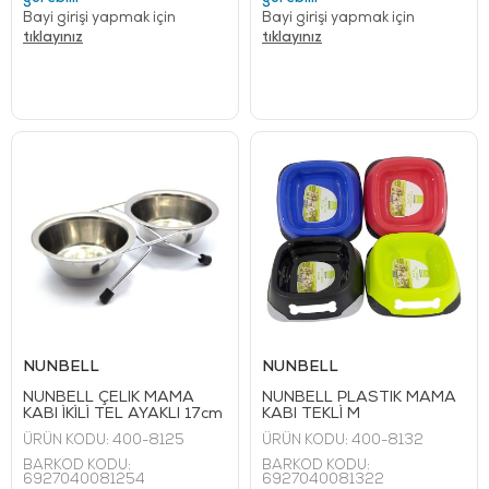
Bayi girişi yapmak için
Bayi girişi yapmak için
tıklayınız
tıklayınız
NUNBELL
NUNBELL
NUNBELL ÇELİK MAMA
NUNBELL PLASTİK MAMA
KABI İKİLİ TEL AYAKLI 17cm
KABI TEKLİ M
ÜRÜN KODU:
400-8125
ÜRÜN KODU:
400-8132
BARKOD KODU:
BARKOD KODU:
6927040081254
6927040081322