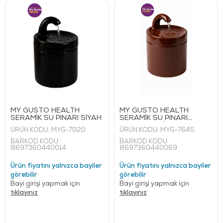
MY GUSTO HEALTH
MY GUSTO HEALTH
SERAMİK SU PINARI SİYAH
SERAMİK SU PINARI
KAHVERENGİ
ÜRÜN KODU:
MYG-7020
ÜRÜN KODU:
MYG-7645
BARKOD KODU:
BARKOD KODU:
8697360440014
8697360440069
Ürün fiyatını yalnızca bayiler
Ürün fiyatını yalnızca bayiler
görebilir
görebilir
Bayi girişi yapmak için
Bayi girişi yapmak için
tıklayınız
tıklayınız