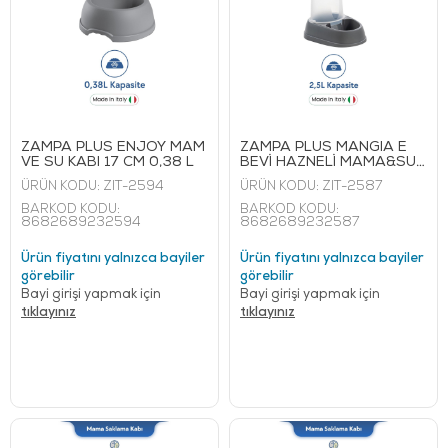
ZAMPA PLUS ENJOY MAM
ZAMPA PLUS MANGIA E
VE SU KABI 17 CM 0,38 L
BEVİ HAZNELİ MAMA&SU
KABI 2,5 L
ÜRÜN KODU:
ZIT-2594
ÜRÜN KODU:
ZIT-2587
BARKOD KODU:
BARKOD KODU:
8682689232594
8682689232587
Ürün fiyatını yalnızca bayiler
Ürün fiyatını yalnızca bayiler
görebilir
görebilir
Bayi girişi yapmak için
Bayi girişi yapmak için
tıklayınız
tıklayınız