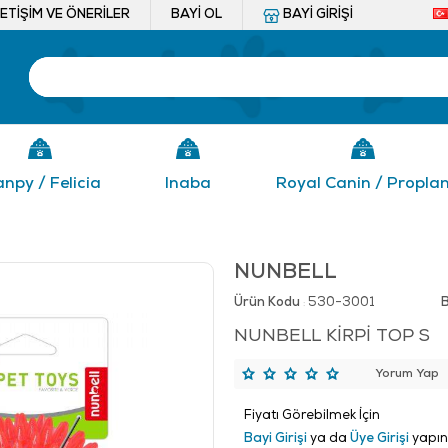
LETIŞIM VE ÖNERILER
BAYI OL
BAYI GIRIŞI
npy / Felicia
Inaba
Royal Canin / Propla
NUNBELL
Ürün Kodu
530-3001
:
NUNBELL KİRPİ TOP S
Yorum Yap
Fiyatı Görebilmek İçin
Bayi Girişi
ya da
Üye Girişi
yapın