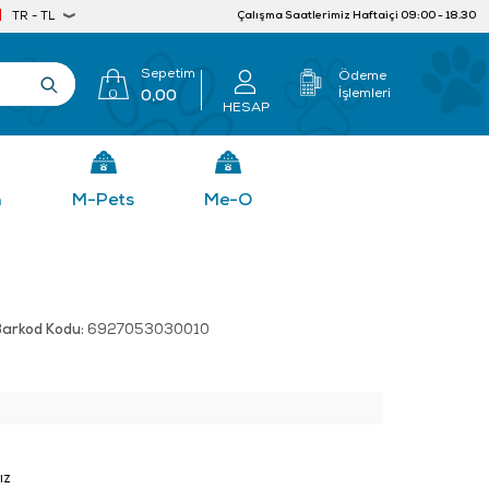
Çalışma Saatlerimiz Haftaiçi 09:00 - 18.30
TR - TL
Sepetim
Ödeme
İşlemleri
0
0,00
HESAP
n
M-Pets
Me-O
Barkod Kodu:
6927053030010
ız