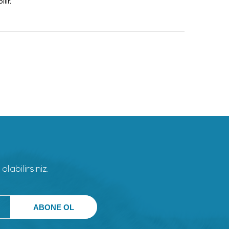
lir.
abilirsiniz.