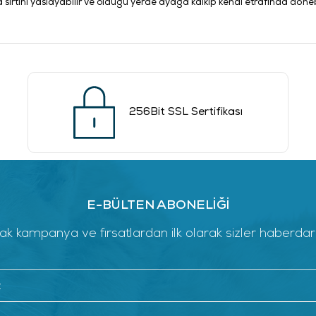
a sırtını yaslayabilir ve olduğu yerde ayağa kalkıp kendi etrafında dönebi
256Bit SSL Sertifikası
E-BÜLTEN ABONELİĞİ
k kampanya ve fırsatlardan ilk olarak sizler haberdar ol