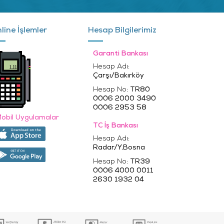
line İşlemler
Hesap Bilgilerimiz
Garanti Bankası
Hesap Adı:
Çarşı/Bakırköy
Hesap No:
TR80
0006 2000 3490
0006 2953 58
obil Uygulamalar
TC İş Bankası
Hesap Adı:
Radar/Y.Bosna
Hesap No:
TR39
0006 4000 0011
2630 1932 04