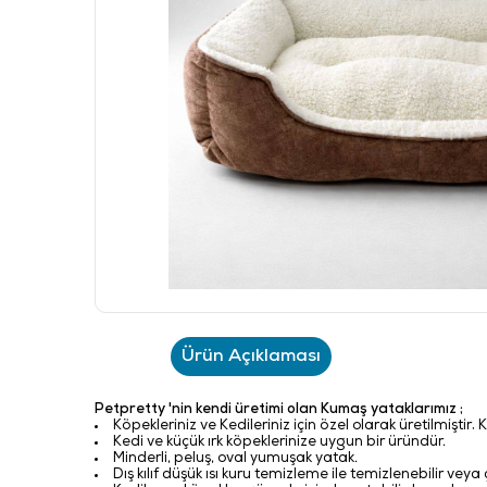
Ürün Açıklaması
Petpretty 'nin kendi üretimi olan Kumaş yataklarımız ;
Köpekleriniz ve Kedileriniz için özel olarak üretilmiştir
.
K
Kedi ve küçük ırk köpeklerinize uygun
bir üründür.
Minderli, peluş, oval yumuşak yatak.
Dış kılıf düşük ısı kuru temizleme ile temizlenebilir ve