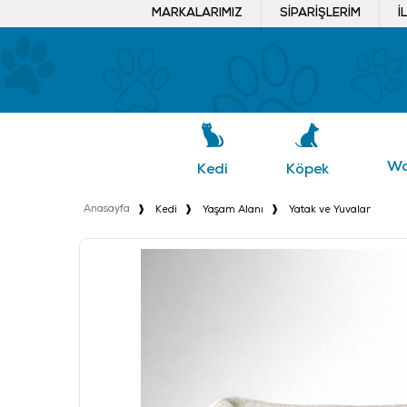
MARKALARIMIZ
SIPARIŞLERIM
İ
Wa
Köpek
Kedi
Anasayfa
Kedi
Yaşam Alanı
Yatak ve Yuvalar