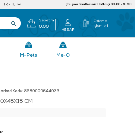
Çalışma Saatlerimiz Haftaiçi 09:00 - 18.30
TR - TL
Sepetim
Ödeme
İşlemleri
0
0,00
HESAP
n
M-Pets
Me-O
Barkod Kodu:
8680000644033
0X45X15 CM
ız