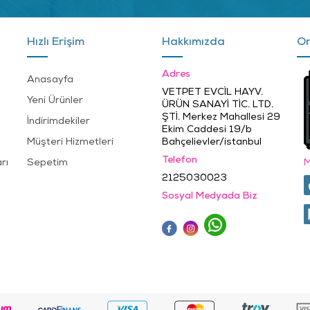
Hızlı Erişim
Hakkımızda
On
Adres
Anasayfa
VETPET EVCİL HAYV.
Yeni Ürünler
ÜRÜN SANAYİ TİC. LTD.
ŞTİ. Merkez Mahallesi 29
İndirimdekiler
Ekim Caddesi 19/b
Müşteri Hizmetleri
Bahçelievler/istanbul
Telefon
rı
Sepetim
M
2125030023
Sosyal Medyada Biz