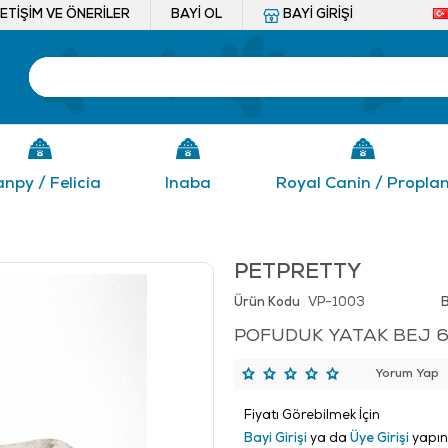
LETIŞIM VE ÖNERILER
BAYI OL
BAYI GIRIŞI
npy / Felicia
Inaba
Royal Canin / Propla
PETPRETTY
Ürün Kodu
VP-1003
:
POFUDUK YATAK BEJ 6
Yorum Yap
Fiyatı Görebilmek İçin
Bayi Girişi
ya da
Üye Girişi
yapın