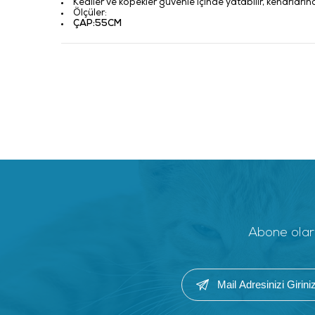
Kediler ve köpekler güvenle içinde yatabilir, kenarların
Ölçüler:
ÇAP:55CM
Abone olara