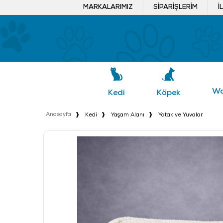
MARKALARIMIZ
SIPARIŞLERIM
İ
Wa
Köpek
Kedi
Anasayfa
Kedi
Yaşam Alanı
Yatak ve Yuvalar