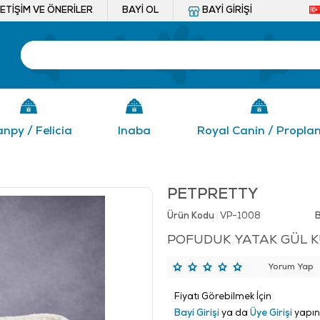
LETIŞIM VE ÖNERILER
BAYI OL
BAYI GIRIŞI
npy / Felicia
Inaba
Royal Canin / Propla
PETPRETTY
Ürün Kodu
VP-1008
:
POFUDUK YATAK GÜL K
Yorum Yap
Fiyatı Görebilmek İçin
Bayi Girişi
ya da
Üye Girişi
yapın