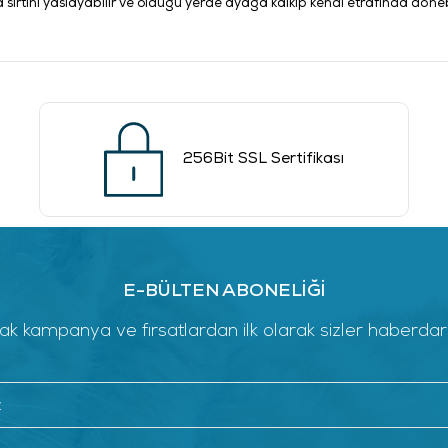
a sırtını yaslayabilir ve olduğu yerde ayağa kalkıp kendi etrafında dönebi
256Bit SSL Sertifikası
E-BÜLTEN ABONELİĞİ
k kampanya ve fırsatlardan ilk olarak sizler haberdar ol