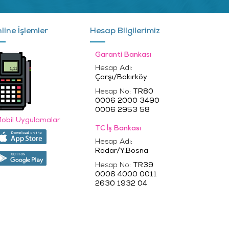
line İşlemler
Hesap Bilgilerimiz
Garanti Bankası
Hesap Adı:
Çarşı/Bakırköy
Hesap No:
TR80
0006 2000 3490
0006 2953 58
obil Uygulamalar
TC İş Bankası
Hesap Adı:
Radar/Y.Bosna
Hesap No:
TR39
0006 4000 0011
2630 1932 04