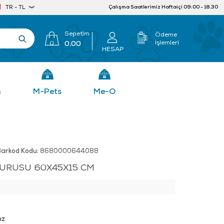
Çalışma Saatlerimiz Haftaiçi 09:00 - 18.30
TR - TL
Sepetim
Ödeme
İşlemleri
0
0,00
HESAP
n
M-Pets
Me-O
Barkod Kodu:
8680000644088
URUSU 60X45X15 CM
ız