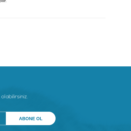
lir.
abilirsiniz.