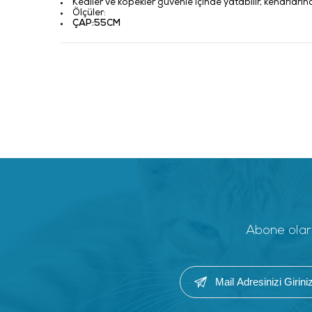
Kediler ve köpekler güvenle içinde yatabilir, kenarların
Ölçüler:
ÇAP:55CM
Abone olara