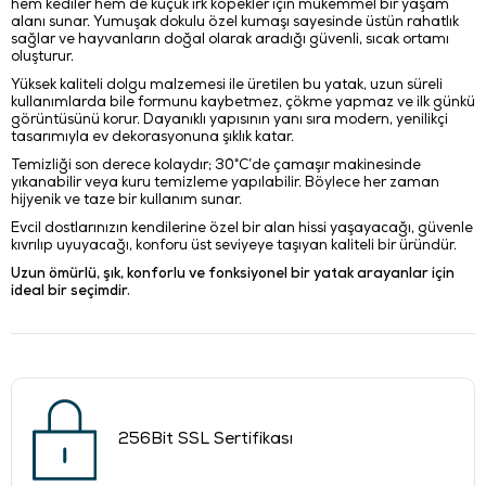
hem kediler hem de küçük ırk köpekler için mükemmel bir yaşam
alanı sunar. Yumuşak dokulu özel kumaşı sayesinde üstün rahatlık
sağlar ve hayvanların doğal olarak aradığı güvenli, sıcak ortamı
oluşturur.
Yüksek kaliteli dolgu malzemesi ile üretilen bu yatak, uzun süreli
kullanımlarda bile formunu kaybetmez, çökme yapmaz ve ilk günkü
görüntüsünü korur. Dayanıklı yapısının yanı sıra modern, yenilikçi
tasarımıyla ev dekorasyonuna şıklık katar.
Temizliği son derece kolaydır; 30°C’de çamaşır makinesinde
yıkanabilir veya kuru temizleme yapılabilir. Böylece her zaman
hijyenik ve taze bir kullanım sunar.
Evcil dostlarınızın kendilerine özel bir alan hissi yaşayacağı, güvenle
kıvrılıp uyuyacağı, konforu üst seviyeye taşıyan kaliteli bir üründür.
Uzun ömürlü, şık, konforlu ve fonksiyonel bir yatak arayanlar için
ideal bir seçimdir.
256Bit SSL Sertifikası