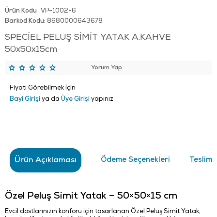
Ürün Kodu
VP-1002-6
:
Barkod Kodu:
8680000643678
SPECİEL PELUŞ SİMİT YATAK A.KAHVE
50x50x15cm
Yorum Yap
Fiyatı Görebilmek İçin
Bayi Girişi
ya da
Üye Girişi
yapınız
Ürün Açıklaması
Ödeme Seçenekleri
Teslima
Özel Peluş Simit Yatak – 50×50×15 cm
Evcil dostlarınızın konforu için tasarlanan Özel Peluş Simit Yatak,