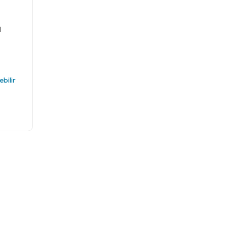
İ
ebilir