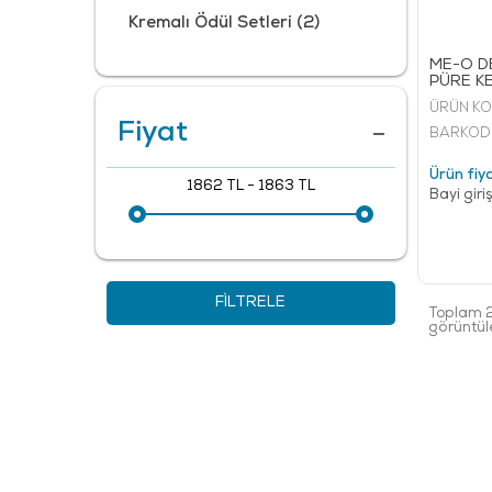
Kremalı Ödül Setleri
(2)
ME-O D
PÜRE KE
ÜRÜN KO
Fiyat
BARKOD
Ürün fiya
1862 TL
-
1863 TL
Bayi giri
FILTRELE
Toplam 2
görüntüle