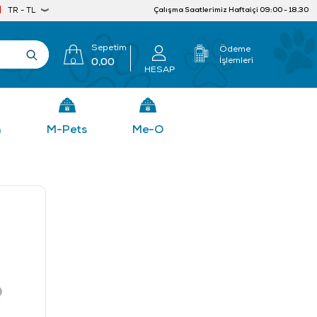
Çalışma Saatlerimiz Haftaiçi 09:00 - 18.30
TR - TL
Sepetim
Ödeme
İşlemleri
0
0,00
HESAP
n
M-Pets
Me-O