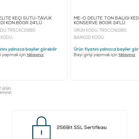
ELITE KEÇİ SÜTÜ-TAVUK
ME-O DELITE TON BALIĞI KED
Dİ KON.80GR 24'LÜ
KONSERVE 80GR 24'LÜ
DU:
TR5CKC0980
ÜRÜN KODU:
TR5CCN1080
 KODU:
BARKOD KODU:
tını yalnızca bayiler görebilir
Ürün fiyatını yalnızca bayiler gör
şi yapmak için
tıklayınız
Bayi girişi yapmak için
tıklayınız
 ürün
niyor.
256Bit SSL Sertifikası