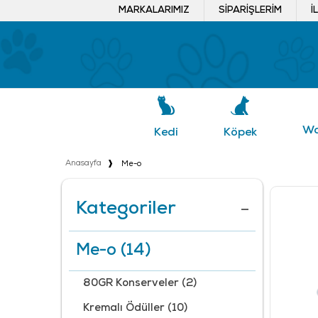
MARKALARIMIZ
SIPARIŞLERIM
İ
Wa
Köpek
Kedi
Anasayfa
Me-o
Kategoriler
Me-o
(14)
80GR Konserveler
(2)
Kremalı Ödüller
(10)