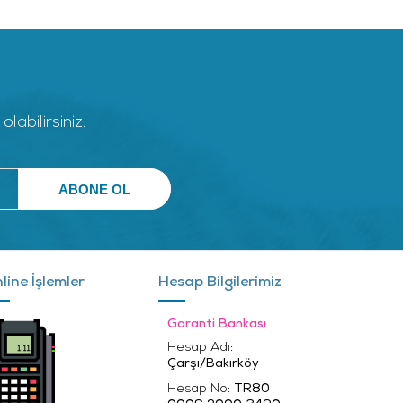
abilirsiniz.
line İşlemler
Hesap Bilgilerimiz
Garanti Bankası
Hesap Adı:
Çarşı/Bakırköy
Hesap No:
TR80