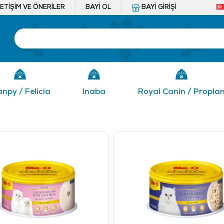
LETIŞIM VE ÖNERILER
BAYI OL
BAYI GIRIŞI
npy / Felicia
Inaba
Royal Canin / Propla