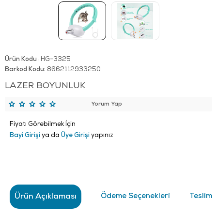
Ürün Kodu
HG-3325
:
Barkod Kodu:
8662112933250
LAZER BOYUNLUK
Yorum Yap
Fiyatı Görebilmek İçin
Bayi Girişi
ya da
Üye Girişi
yapınız
Ürün Açıklaması
Ödeme Seçenekleri
Teslima