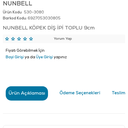
NUNBELL
Ürün Kodu
530-3080
:
Barkod Kodu:
6927053030805
NUNBELL KÖPEK DİŞ İPİ TOPLU 9cm
Yorum Yap
Fiyatı Görebilmek İçin
Bayi Girişi
ya da
Üye Girişi
yapınız
Ürün Açıklaması
Ödeme Seçenekleri
Teslima