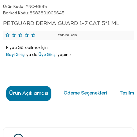
Ürün Kodu
YNC-6645
:
Barkod Kodu:
8683801906645
PETGUARD DERMA GUARD 1-7 CAT 5*1 ML
Yorum Yap
Fiyatı Görebilmek İçin
Bayi Girişi
ya da
Üye Girişi
yapınız
Ürün Açıklaması
Ödeme Seçenekleri
Teslima