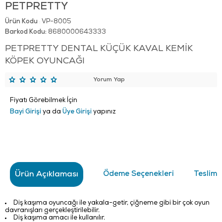
PETPRETTY
Ürün Kodu
VP-8005
:
Barkod Kodu:
8680000643333
PETPRETTY DENTAL KÜÇÜK KAVAL KEMİK
KÖPEK OYUNCAĞI
Yorum Yap
Fiyatı Görebilmek İçin
Bayi Girişi
ya da
Üye Girişi
yapınız
Ürün Açıklaması
Ödeme Seçenekleri
Teslima
Diş kaşıma oyuncağı ile yakala-getir
,
çiğneme gibi bir çok oyun
davranışları gerçekleştirilebilir.
Diş kaşıma amacı ile kullanılır.