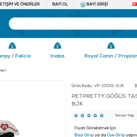
LETIŞIM VE ÖNERILER
BAYI OL
BAYI GIRIŞI
npy / Felicia
Inaba
Royal Canin / Propla
leri
Ürün Kodu
VP-100XS-BJK
:
PETPRETTY GÖĞÜS TA
BJK
Yorum Yap
Fiyatı Görebilmek İçin
Bayi Girişi
ya da
Üye Girişi
yapın