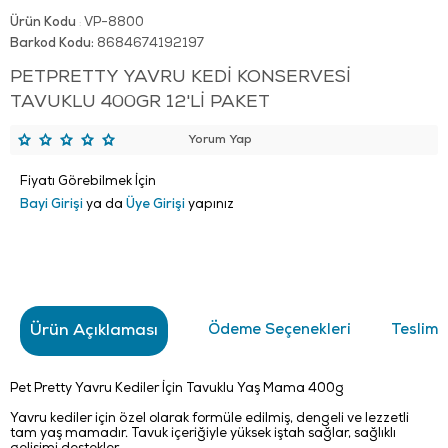
Ürün Kodu
VP-8800
:
Barkod Kodu:
8684674192197
PETPRETTY YAVRU KEDİ KONSERVESİ
TAVUKLU 400GR 12'Lİ PAKET
Yorum Yap
Fiyatı Görebilmek İçin
Bayi Girişi
ya da
Üye Girişi
yapınız
Ürün Açıklaması
Ödeme Seçenekleri
Teslima
Pet Pretty Yavru Kediler İçin Tavuklu Yaş Mama 400g
Yavru kediler için özel olarak formüle edilmiş, dengeli ve lezzetli
tam yaş mamadır. Tavuk içeriğiyle yüksek iştah sağlar, sağlıklı