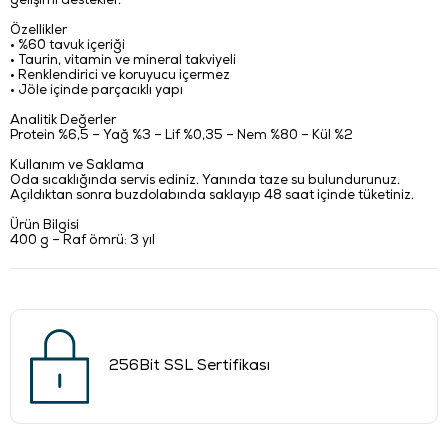
gelişimi destekler.
Özellikler
• %60 tavuk içeriği
• Taurin, vitamin ve mineral takviyeli
• Renklendirici ve koruyucu içermez
• Jöle içinde parçacıklı yapı
Analitik Değerler
Protein %6,5 – Yağ %3 – Lif %0,35 – Nem %80 – Kül %2
Kullanım ve Saklama
Oda sıcaklığında servis ediniz. Yanında taze su bulundurunuz.
Açıldıktan sonra buzdolabında saklayıp 48 saat içinde tüketiniz.
Ürün Bilgisi
400 g – Raf ömrü: 3 yıl
256Bit SSL Sertifikası