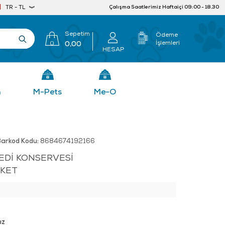
Çalışma Saatlerimiz Haftaiçi 09:00 - 18.30
TR - TL
Sepetim
Ödeme
İşlemleri
0
0,00
HESAP
n
M-Pets
Me-O
Barkod Kodu:
8684674192166
EDİ KONSERVESİ
AKET
ız