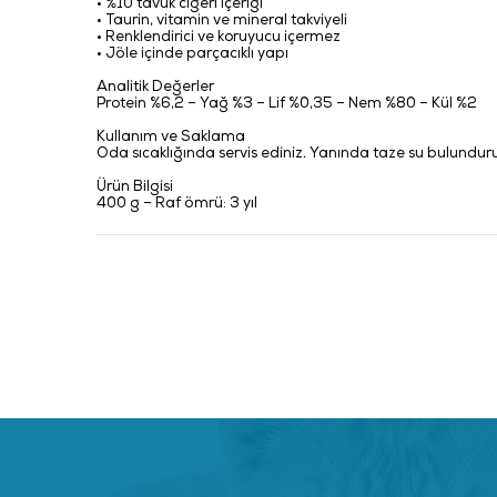
• %10 tavuk ciğeri içeriği
• Taurin, vitamin ve mineral takviyeli
• Renklendirici ve koruyucu içermez
• Jöle içinde parçacıklı yapı
Analitik Değerler
Protein %6,2 – Yağ %3 – Lif %0,35 – Nem %80 – Kül %2
Kullanım ve Saklama
Oda sıcaklığında servis ediniz. Yanında taze su bulunduru
Ürün Bilgisi
400 g – Raf ömrü: 3 yıl