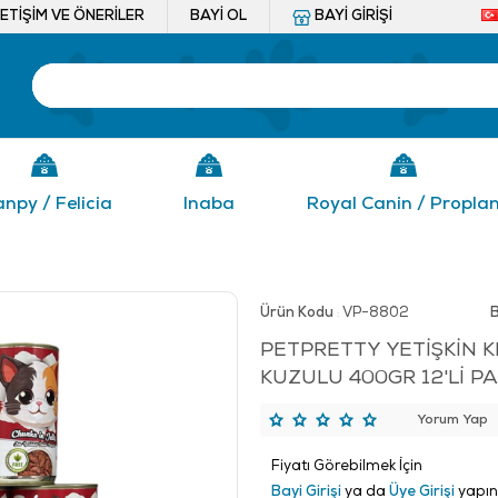
LETIŞIM VE ÖNERILER
BAYI OL
BAYI GIRIŞI
npy / Felicia
Inaba
Royal Canin / Propla
Ürün Kodu
VP-8802
:
PETPRETTY YETİŞKİN K
KUZULU 400GR 12'Lİ P
Yorum Yap
Fiyatı Görebilmek İçin
Bayi Girişi
ya da
Üye Girişi
yapın