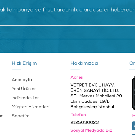
k kampanya ve fırsatlardan ilk olarak sizler haberdar ol
Hızlı Erişim
Hakkımızda
On
Adres
Anasayfa
VETPET EVCİL HAYV.
Yeni Ürünler
ÜRÜN SANAYİ TİC. LTD.
ŞTİ. Merkez Mahallesi 29
İndirimdekiler
Ekim Caddesi 19/b
Müşteri Hizmetleri
Bahçelievler/istanbul
Telefon
rı
Sepetim
M
2125030023
Sosyal Medyada Biz