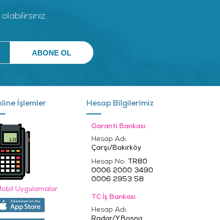
abilirsiniz.
line İşlemler
Hesap Bilgilerimiz
Garanti Bankası
Hesap Adı:
Çarşı/Bakırköy
Hesap No:
TR80
0006 2000 3490
0006 2953 58
obil Uygulamalar
TC İş Bankası
Hesap Adı:
Radar/Y.Bosna