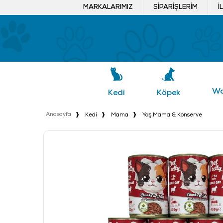
MARKALARIMIZ
SIPARIŞLERIM
İ
Wa
Köpek
Kedi
Anasayfa
Kedi
Mama
Yaş Mama & Konserve