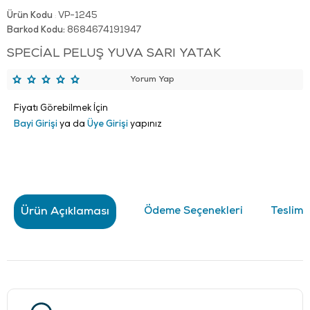
Ürün Kodu
VP-1245
:
Barkod Kodu:
8684674191947
SPECİAL PELUŞ YUVA SARI YATAK
Yorum Yap
Fiyatı Görebilmek İçin
Bayi Girişi
ya da
Üye Girişi
yapınız
Ürün Açıklaması
Ödeme Seçenekleri
Teslima